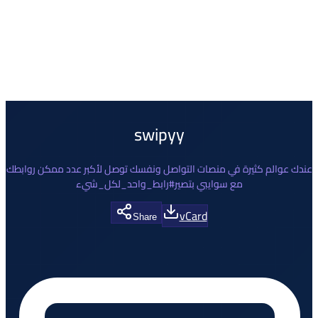
swipyy
عندك عوالم كثيرة في منصات التواصل ونفسك توصل لأكبر عدد ممكن روابطك
مع سوايبي بتصير#رابط_واحد_لكل_شيء
vCard
Share