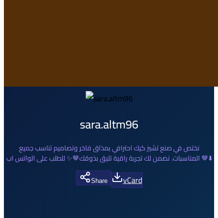
sara.altm96
نختص في صنع تشيز كيك احترافي بمذاق فاخر وتصاميم تناسب جميع
المناسبات. نضمن لك تجربة راقية تليق بذوقك🤎✨ للطلب على الواتس اب 🤎⬇️
vCard
Share