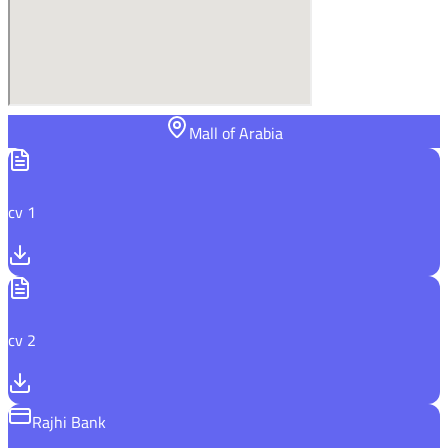
Mall of Arabia
cv 1
cv 2
Rajhi Bank